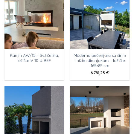
Kamin AW/15 – Sv.I.Zelina,
Moderna pečenjara sa širim
ložište V 10 U BEF
i nižim dimnjakom – ložište
165×85 cm
6.781,25
€