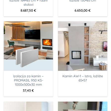
ložište 164×85 cm + radni
ložište 130×85 cm
stolovi
8.687,50
€
6.650,00
€
Izolacija za kamin –
Kamin AW-1 – Istra, ložište
PROMASIL 950 KS-
65×57
1000x500x30 mm
37,43
€