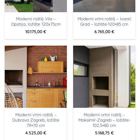
Moderni roštilj Vila –
Moderni vrtni roštilj – Ivanić
Opatija, ložište 120x75cm
Grad – ložište-120×85 cm
10.175,00
€
6.765,00
€
Moderni vrtni roštilj –
Moderni vrtni roštilj –
Dubrava Zagreb, ložište
Maksimir-Zagreb – ložište-
79×70 cm
102,5×80 cm
4.525,00
€
5.168,75
€