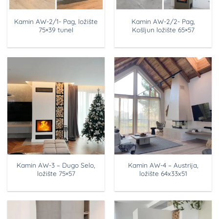
Kamin AW-2/1- Pag, ložište
Kamin AW-2/2- Pag,
75×39 tunel
Košljun ložište 65×57
Kamin AW-3 – Dugo Selo,
Kamin AW-4 – Austrija,
ložište 75×57
ložište 64x33x51