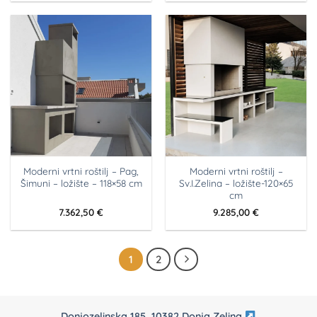
Moderni vrtni roštilj – Pag,
Moderni vrtni roštilj –
Šimuni – ložište – 118×58 cm
Sv.I.Zelina – ložište-120×65
cm
7.362,50
€
9.285,00
€
1
2
Donjozelinska 185, 10382 Donja Zelina