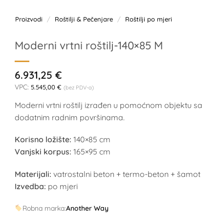
Proizvodi
/
Roštilji & Pečenjare
/
Roštilji po mjeri
Moderni vrtni roštilj-140×85 M
6.931,25
€
VPC:
5.545,00
€
(bez PDV-a)
Moderni vrtni roštilj izrađen u pomoćnom objektu sa
dodatnim radnim površinama.
Korisno ložište:
140×85 cm
Vanjski korpus:
165×95 cm
Materijali:
vatrostalni beton + termo-beton + šamot
Izvedba:
po mjeri
Robna marka:
Another Way