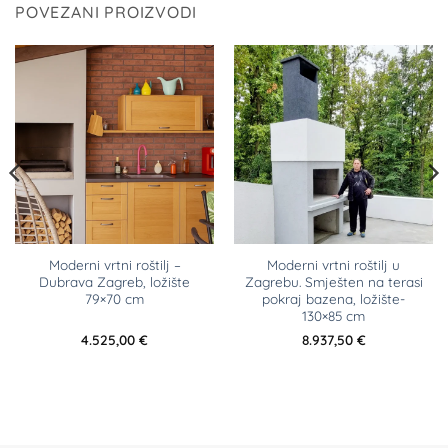
POVEZANI PROIZVODI
Moderni vrtni roštilj –
Moderni vrtni roštilj u
Dubrava Zagreb, ložište
Zagrebu. Smješten na terasi
79×70 cm
pokraj bazena, ložište-
130×85 cm
4.525,00
€
8.937,50
€