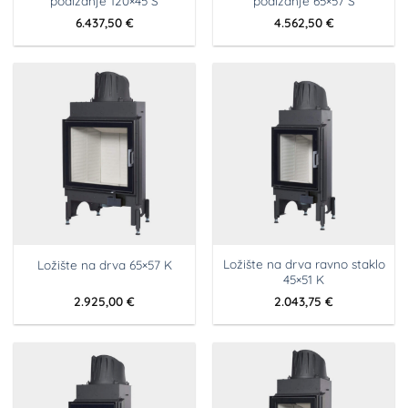
podizanje 120×45 S
podizanje 65×57 S
6.437,50
€
4.562,50
€
Ložište na drva ravno staklo
Ložište na drva 65×57 K
45×51 K
2.925,00
€
2.043,75
€