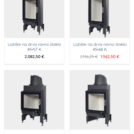
Ložište na drva ravno staklo
Ložište na drva ravno staklo
45×57 K
45×68 K
Izvorna
Trenutn
2.082,50
€
2.156,25
€
1.562,50
€
cijena
cijena
bila
je:
je:
1.562,50
2.156,25 €.