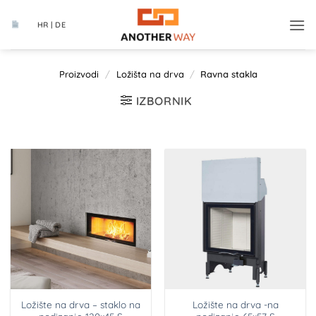
Skip
to
HR | DE
content
Proizvodi
/
Ložišta na drva
/
Ravna stakla
IZBORNIK
Ložište na drva – staklo na
Ložište na drva -na