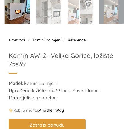
Proizvodi
/
Kamini po mjeri
/
Reference
Kamin AW-2- Velika Gorica, ložište
75×39
Model:
kamin po mjeri
Ugrađeno ložište:
75×39 tunel Austroflamm
Materijali:
termobeton
Robna marka:
Another Way
Zatraži ponudu