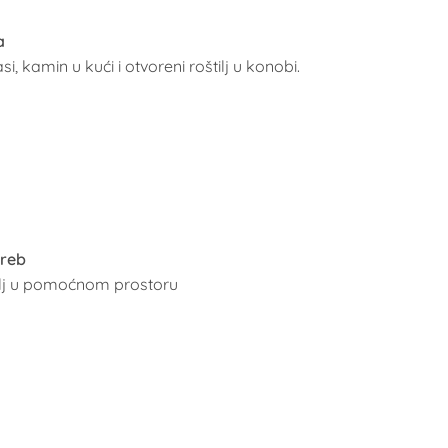
a
asi, kamin u kući i otvoreni roštilj u konobi.
greb
ilj u pomoćnom prostoru