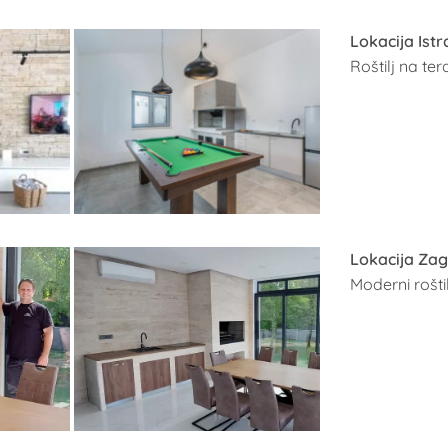
Lokacija Istr
Roštilj na ter
Lokacija Za
Moderni rošt