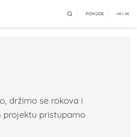
PONUDE
HR | DE
o, držimo se rokova i
m projektu pristupamo