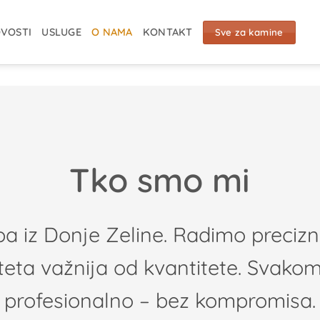
VOSTI
USLUGE
O NAMA
KONTAKT
Sve za kamine
Tko smo mi
pa iz Donje Zeline. Radimo precizn
iteta važnija od kvantitete. Svako
profesionalno – bez kompromisa.