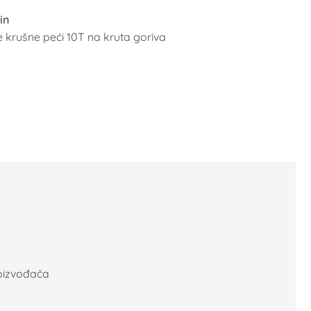
in
 krušne peći 10T na kruta goriva
roizvođača