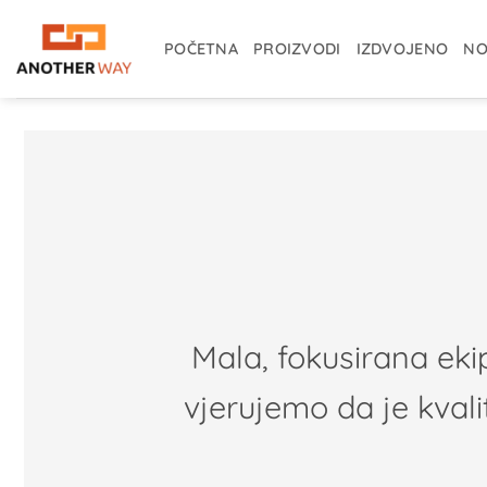
Skip
to
POČETNA
PROIZVODI
IZDVOJENO
NO
content
Mala, fokusirana eki
vjerujemo da je kval