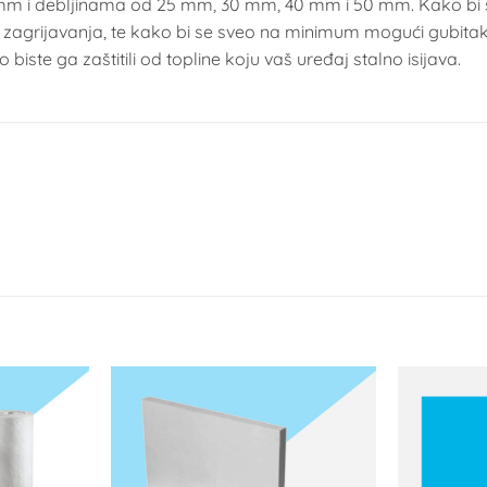
mm i debljinama od 25 mm, 30 mm, 40 mm i 50 mm. Kako bi se sp
g zagrijavanja, te kako bi se sveo na minimum mogući gubitak
o biste ga zaštitili od topline koju vaš uređaj stalno isijava.