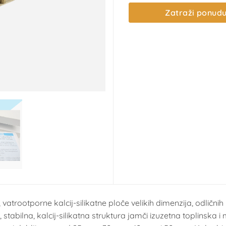
Zatraži ponud
atrootporne kalcij-silikatne ploče velikih dimenzija, odlični
stabilna, kalcij-silikatna struktura jamči izuzetna toplinsk