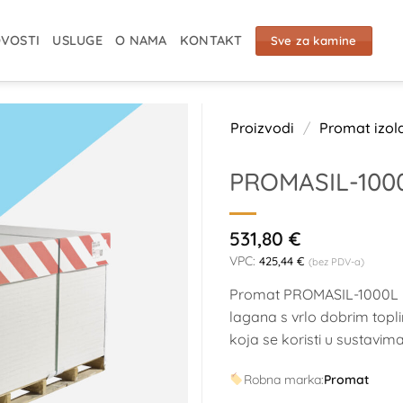
VOSTI
USLUGE
O NAMA
KONTAKT
Sve za kamine
Proizvodi
/
Promat izola
PROMASIL-100
531,80
€
VPC:
425,44
€
(bez PDV-a)
Promat PROMASIL-1000L 50
lagana s vrlo dobrim topl
koja se koristi u sustavima
Robna marka:
Promat