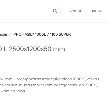
PONUDE
HR | DE
cije
/
PROMASIL® 1000L / 1100 SUPER
0 L 2500x1200x50 mm
 mm – protupožarna izolacijska ploča 1000°C, velika i
inskim svojstvima i toplinskom postojanošću do 1000°C,
 kamina i peći.