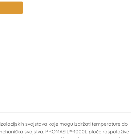
u
h izolacijskih svojstava koje mogu izdržati temperature do
a i mehanička svojstva. PROMASIL®-1000L ploče raspoložive