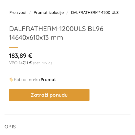
Proizvodi
/
Promat izolacije
/
DALFRATHERM®-1200 ULS
DALFRATHERM-1200ULS BL96
14640x610x13 mm
183,89
€
VPC:
147,11
€
(bez PDV-a)
Robna marka:
Promat
Zatraži ponudu
OPIS