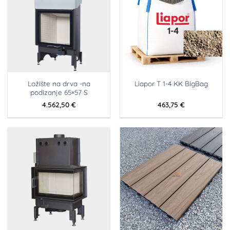
Ložište na drva -na
Liapor T 1-4 KK BigBag
podizanje 65×57 S
4.562,50
€
463,75
€