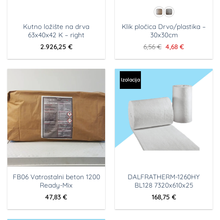
Kutno ložište na drva
Klik pločica Drvo/plastika –
63x40x42 K – right
30x30cm
Izvorna
Trenutna
2.926,25
€
6,56
€
4,68
€
cijena
cijena
bila
je:
je:
4,68 €.
6,56 €.
Izolacija
FB06 Vatrostalni beton 1200
DALFRATHERM-1260HY
Ready-Mix
BL128 7320x610x25
47,83
€
168,75
€