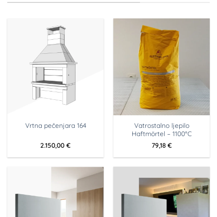
Vatrostalno ljepilo
Vrtna pečenjara 164
Haftmörtel – 1100°C
2.150,00
€
79,18
€