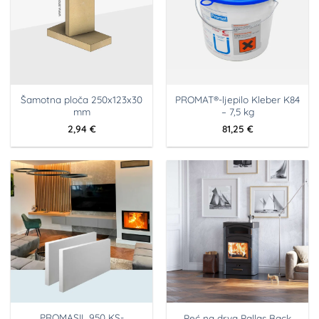
Šamotna ploča 250x123x30
PROMAT®-ljepilo Kleber K84
mm
– 7,5 kg
2,94
€
81,25
€
PROMASIL 950 KS-
Peć na drva Pallas Back