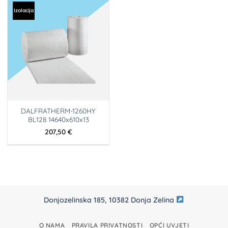
Izolacija
DALFRATHERM-1260HY
BL128 14640x610x13
207,50
€
Donjozelinska 185, 10382 Donja Zelina
O NAMA
PRAVILA PRIVATNOSTI
OPĆI UVJETI