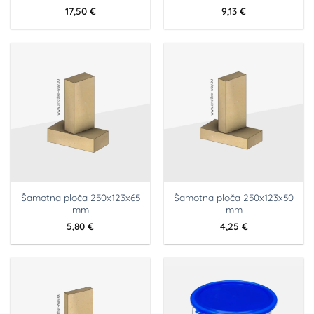
17,50
€
9,13
€
Šamotna ploča 250x123x65
Šamotna ploča 250x123x50
mm
mm
5,80
€
4,25
€