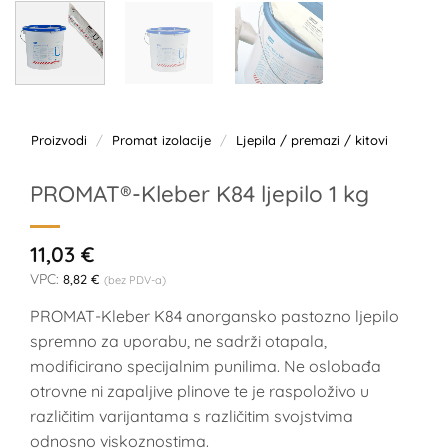
Proizvodi
/
Promat izolacije
/
Ljepila / premazi / kitovi
PROMAT®-Kleber K84 ljepilo 1 kg
11,03
€
VPC:
8,82
€
(bez PDV-a)
PROMAT-Kleber K84 anorgansko pastozno ljepilo
spremno za uporabu, ne sadrži otapala,
modificirano specijalnim punilima. Ne oslobađa
otrovne ni zapaljive plinove te je raspoloživo u
različitim varijantama s različitim svojstvima
odnosno viskoznostima.