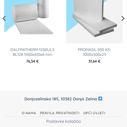
DALFRATHERM-1200ULS
PROMASIL 950 KS-
BL128 5500x610x6 mm
1000x500x25
76,34
€
31,64
€
Donjozelinska 185, 10382 Donja Zelina
O NAMA
PRAVILA PRIVATNOSTI
OPĆI UVJETI
Postavke kolačića