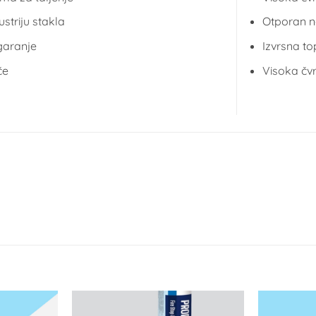
striju stakla
Otporan n
garanje
Izvrsna top
če
Visoka čv