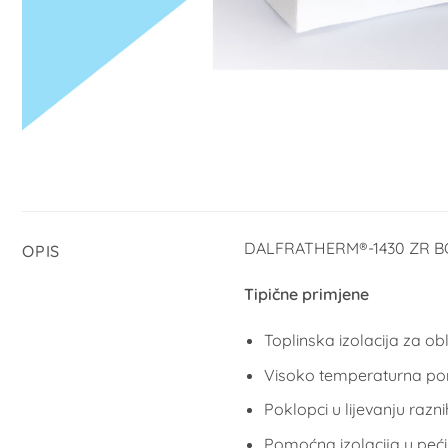
DALFRATHERM®-1430 ZR BOAR
OPIS
Tipične primjene
Toplinska izolacija za ob
Visoko temperaturna po
Poklopci u lijevanju razn
Pomoćna izolacija u peći