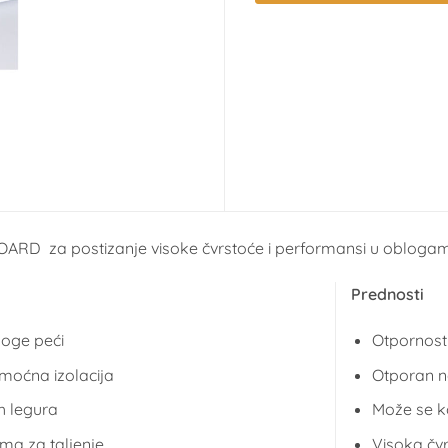
D za postizanje visoke čvrstoće i performansi u oblogam
Prednosti
loge peći
Otpornost
moćna izolacija
Otporan na
ih legura
Može se k
ma za taljenje
Visoka čv