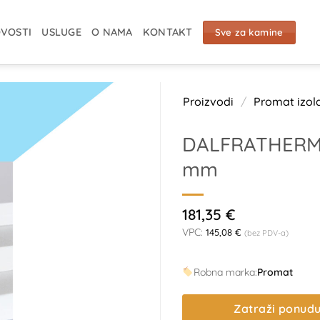
VOSTI
USLUGE
O NAMA
KONTAKT
Sve za kamine
Proizvodi
/
Promat izola
DALFRATHERM-
mm
181,35
€
VPC:
145,08
€
(bez PDV-a)
Robna marka:
Promat
Zatraži ponud