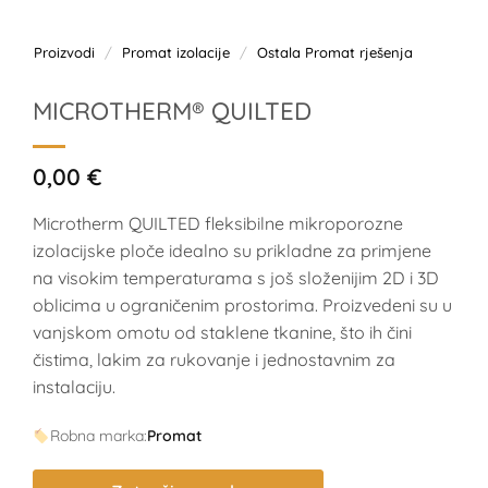
Proizvodi
/
Promat izolacije
/
Ostala Promat rješenja
MICROTHERM® QUILTED
0,00
€
Microtherm QUILTED fleksibilne mikroporozne
izolacijske ploče idealno su prikladne za primjene
na visokim temperaturama s još složenijim 2D i 3D
oblicima u ograničenim prostorima. Proizvedeni su u
vanjskom omotu od staklene tkanine, što ih čini
čistima, lakim za rukovanje i jednostavnim za
instalaciju.
Robna marka:
Promat