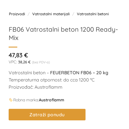
Proizvodi
/
Vatrostalni materijali
/
Vatrostalni betoni
FB06 Vatrostalni beton 1200 Ready-
Mix
47,83
€
VPC:
38,26
€
(bez PDV-a)
Vatrostalni beton –
FEUERBETON FB06 – 20 kg
Temperaturna otpornost: do cca 1200 °C
Proizvođač: Austroflamm
Robna marka:
Austroflamm
Zatraži ponudu