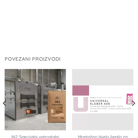
POVEZANI PROIZVODI
IN2 Specijalni vatrostalni
Montažno bijelo ljepilo za