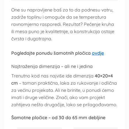
One su napravljene baš za to da podnesu vatru,
zadrže toplinu i omoguće da se temperatura
ravnomjerno rasporedi. Rezultat? Pečenje kruha
ili mesa puno je kvalitetnije, a konstrukcija ostaje
čvrsta i dugotrajna.
Pogledajte ponudu šamotnih pločica
ovdje
Najtraženija dimenzija – ali ne i jedina
Trenutno kod nas najviše ide dimenzija
40×20×4
cm
– taman praktična, laka za rukovanje i odlična
za većinu projekata. Ali ne brinite, u ponudi ćemo
imati i druge veličine. Znači, ako vam projekt
zahtijeva nešto drugačije, lako se prilagođavamo.
Šamotne pločice – od 30 do 65 mm debljine