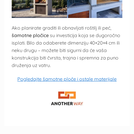
Ako planirate graditi ili obnavljati roštilj ili peć,
šamotne pločice
su investicija koja se dugoročno
isplati. Bilo da odaberete dimenziju 40×20×4 cm ili
neku drugu – možete biti sigurni da će vaša
konstrukcija biti čvrsta, trajna i spremna za puno
druženja uz vatru.
Pogledajte šamotne ploče i ostale materijale