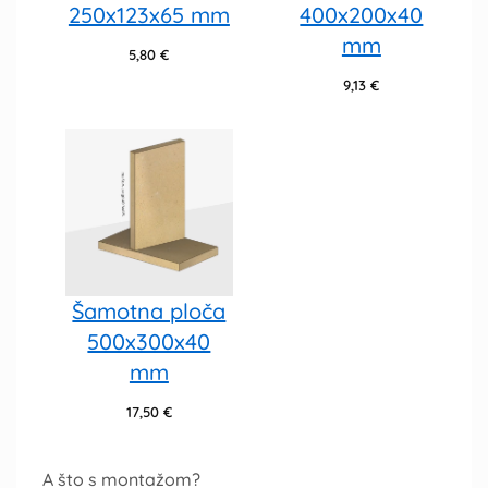
250x123x65 mm
400x200x40
mm
5,80
€
9,13
€
Šamotna ploča
500x300x40
mm
17,50
€
A što s montažom?