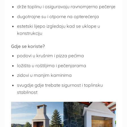
drže toplinu i osiguravaju ravnomjerno pečenje
dugotrajne su i otporne na opterećenja
estetski lijepo izgledaju kad se uklope u
konstrukciju
Gdje se koriste?
podovi u krušnim i pizza pećima
ložišta u roštiljima i pečenjarama
zidovi u manjim kaminima
svugdje gdje trebate sigurnost i toplinsku
stabilnost