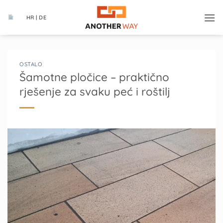
Skip
to
HR | DE
content
OSTALO
Šamotne pločice – praktično
rješenje za svaku peć i roštilj