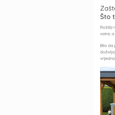
Zašt
Što 
Roštilj
vatre, a
Bilo da 
doživlja
vrijedno