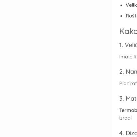
Veliki
Rošt
Kako
1. Vel
Imate li
2. Na
Planira
3. Mat
Termob
izradi.
4. Diz