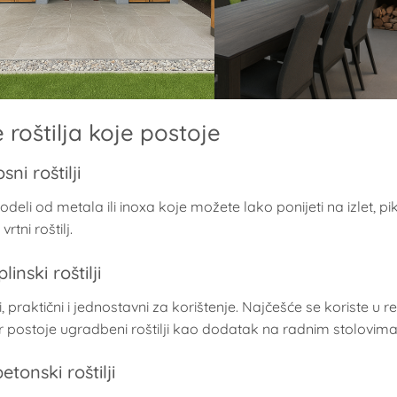
 roštilja koje postoje
sni roštilji
deli od metala ili inoxa koje možete lako ponijeti na izlet, pikn
vrtni roštilj.
plinski roštilji
 praktični i jednostavni za korištenje. Najčešće se koriste u r
 postoje ugradbeni roštilji kao dodatak na radnim stolovim
etonski roštilji