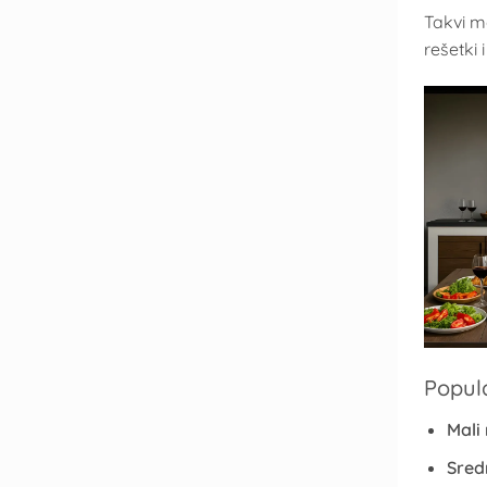
Takvi m
rešetki 
Popul
Mali 
Sredn