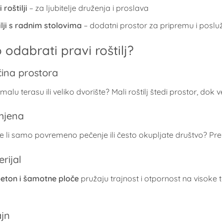
 roštilji
– za ljubitelje druženja i proslava
ilji s radnim stolovima
– dodatni prostor za pripremu i poslu
 odabrati pravi roštilj?
ičina prostora
 malu terasu ili veliko dvorište? Mali roštilj štedi prostor, dok
mjena
te li samo povremeno pečenje ili često okupljate društvo? Pre
erijal
eton i šamotne ploče
pružaju trajnost i otpornost na visoke t
ajn