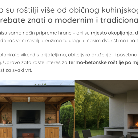
o su roštilji više od običnog kuhinjsko
trebate znati o modernim i tradiciona
i nisu samo način pripreme hrane – oni su
mjesto okupljanja, d
 danas vrtni roštilj preuzima tu ulogu u našim dvorištima i na
planirate vikend s prijateljima, obiteljsko druženje ili posebnu
j. Upravo zato raste interes za
termo-betonske roštilje po mj
st za svaki vrt.