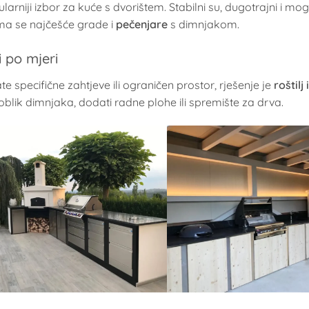
larniji izbor za kuće s dvorištem. Stabilni su, dugotrajni i m
a se najčešće grade i
pečenjare
s dimnjakom.
ji po mjeri
e specifične zahtjeve ili ograničen prostor, rješenje je
roštilj
 oblik dimnjaka, dodati radne plohe ili spremište za drva.