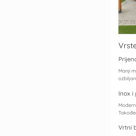
Vrste
Prijeno
Manji mo
ozbiljan 
Inox i 
Moderni,
Također
Vrtni b