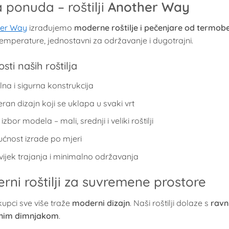
 ponuda – roštilji
Another Way
her Way
izrađujemo
moderne roštilje i pečenjare od termob
temperature, jednostavni za održavanje i dugotrajni.
sti naših roštilja
lna i sigurna konstrukcija
an dizajn koji se uklapa u svaki vrt
 izbor modela – mali, srednji i veliki roštilji
ćnost izrade po mjeri
vijek trajanja i minimalno održavanja
rni roštilji za suvremene prostore
upci sve više traže
moderni dizajn
. Naši roštilji dolaze s
ravn
enim dimnjakom
.