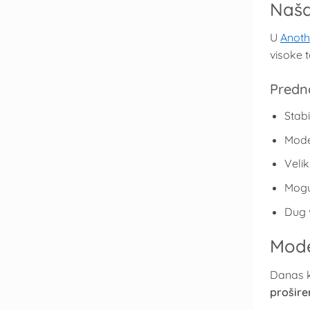
Naša
U
Anot
visoke 
Predno
Stabi
Moder
Velik
Mogu
Dug 
Mode
Danas k
prošir