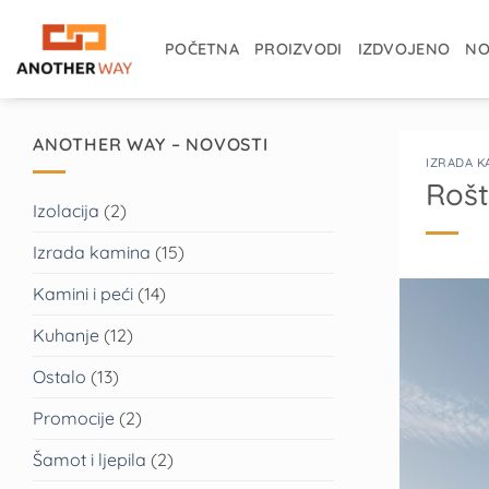
Skip
to
POČETNA
PROIZVODI
IZDVOJENO
NO
content
ANOTHER WAY – NOVOSTI
IZRADA K
Rošti
Izolacija
(2)
Izrada kamina
(15)
Kamini i peći
(14)
Kuhanje
(12)
Ostalo
(13)
Promocije
(2)
Šamot i ljepila
(2)