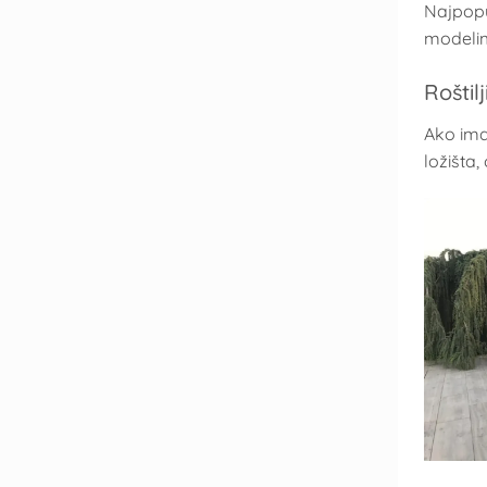
Najpopu
modelim
Roštil
Ako imat
ložišta,