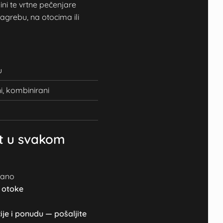
mini te vrtne pečenjare
Zagrebu, na otocima ili
u
ni, kombinirani
st u svakom
dano
i otoke
ije i ponudu — pošaljite