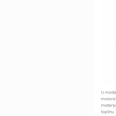
U mode
motora 
materij
toplinu.