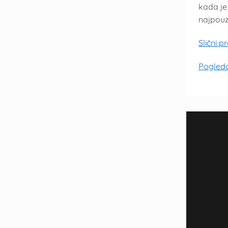
kada je 
najpouz
Slični 
Pogleda