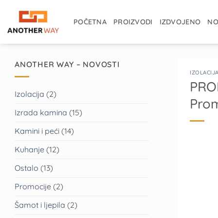
Skip
to
POČETNA
PROIZVODI
IZDVOJENO
NO
content
ANOTHER WAY – NOVOSTI
IZOLACIJ
PROM
Izolacija
(2)
Pro
Izrada kamina
(15)
Kamini i peći
(14)
Kuhanje
(12)
Ostalo
(13)
Promocije
(2)
Šamot i ljepila
(2)