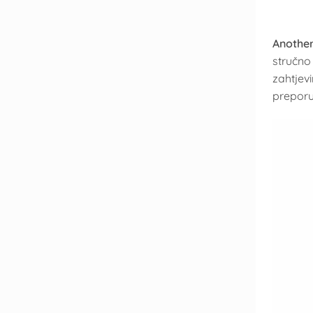
Anothe
stručno
zahtjev
prepor