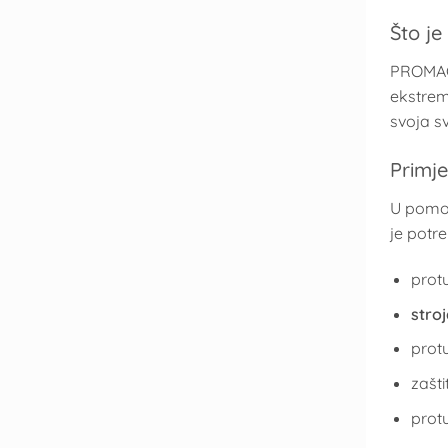
Što j
PROMA
ekstrem
svoja s
Primj
U pomor
je potre
prot
stroj
prot
zašti
protu