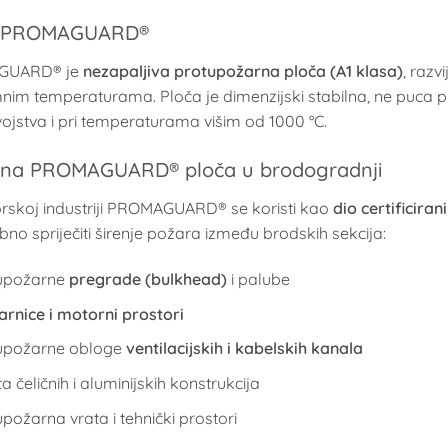
e PROMAGUARD®
GUARD® je
nezapaljiva protupožarna ploča (A1 klasa)
, razv
nim temperaturama. Ploča je dimenzijski stabilna, ne puca
vojstva i pri temperaturama višim od 1000 °C.
ena PROMAGUARD® ploča u brodogradnji
skoj industriji PROMAGUARD® se koristi kao
dio certificira
bno spriječiti širenje požara između brodskih sekcija:
upožarne
pregrade (bulkhead)
i palube
arnice i motorni prostori
upožarne obloge
ventilacijskih i kabelskih kanala
ta čeličnih i aluminijskih konstrukcija
požarna vrata i tehnički prostori