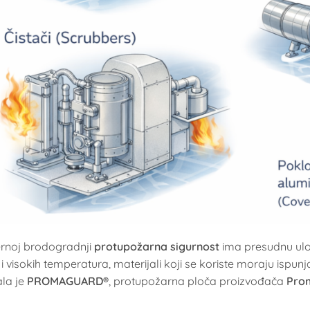
rnoj brodogradnji
protupožarna sigurnost
ima presudnu ulog
i visokih temperatura, materijali koji se koriste moraju ispun
ala je
PROMAGUARD®
, protupožarna ploča proizvođača
Pro