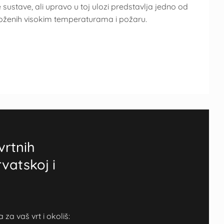
 sustave, ali upravo u toj ulozi predstavlja jedno od
izloženih visokim temperaturama i požaru.
vrtnih
rvatskoj i
a vaš vrt i okoliš: