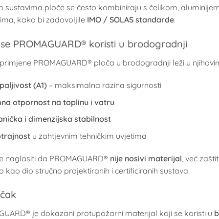
m sustavima ploče se često kombiniraju s čelikom, alumini
ma, kako bi zadovoljile
IMO / SOLAS standarde
.
 se PROMAGUARD® koristi u brodogradnji
primjene PROMAGUARD® ploča u brodogradnji leži u njihovi
aljivost (A1)
– maksimalna razina sigurnosti
mna otpornost na toplinu i vatru
nička i dimenzijska stabilnost
trajnost
u zahtjevnim tehničkim uvjetima
je naglasiti da PROMAGUARD®
nije nosivi materijal
, već zašt
vo kao dio stručno projektiranih i certificiranih sustava.
učak
ARD® je dokazani protupožarni materijal koji se koristi u
b