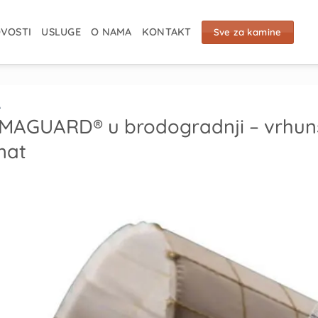
VOSTI
USLUGE
O NAMA
KONTAKT
Sve za kamine
A
AGUARD® u brodogradnji – vrhuns
mat