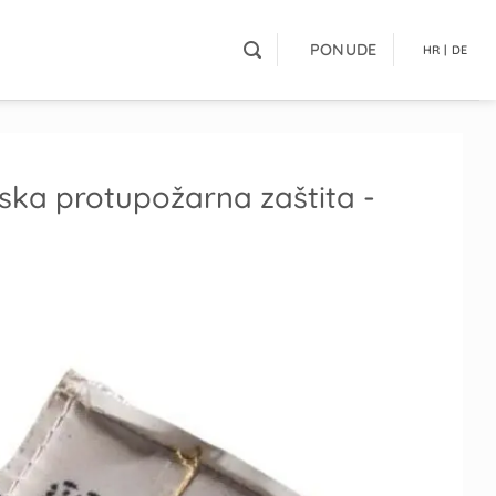
PONUDE
HR | DE
ka protupožarna zaštita -