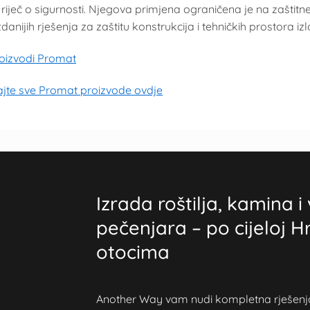
riječ o sigurnosti. Njegova primjena ograničena je na zaštitne
danijih rješenja za zaštitu konstrukcija i tehničkih prostora 
proizvodi Promat
jte sve Promat proizvode ovdje
Izrada roštilja, kamina i 
pečenjara – po cijeloj H
otocima
Another Way vam nudi kompletna rješenja z