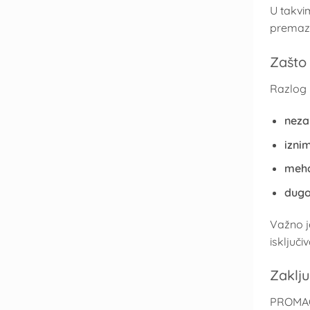
U takvi
premazi
Zašto
Razlog 
nezap
izni
meha
dugo
Važno 
isključi
Zaklj
PROMAGU