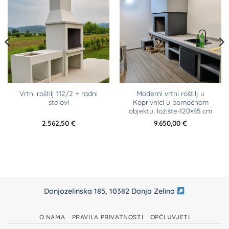
Vrtni roštilj 112/2 + radni
Moderni vrtni roštilj u
stolovi
Koprivnici u pomoćnom
objektu, ložište-120×85 cm
2.562,50
€
9.650,00
€
Donjozelinska 185, 10382 Donja Zelina
O NAMA
PRAVILA PRIVATNOSTI
OPĆI UVJETI