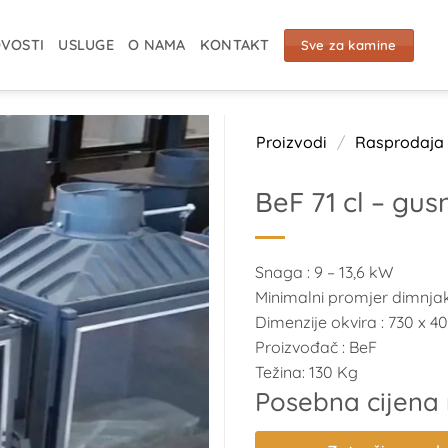
VOSTI
USLUGE
O NAMA
KONTAKT
Sve za kamine
Proizvodi
/
Rasprodaja
BeF 71 cl – gus
Snaga
:
9 – 13,6 kW
Minimalni promjer dimnja
Dimenzije okvira
:
730 x 4
Proizvođač
:
BeF
Težina:
130 Kg
Posebna cijena 