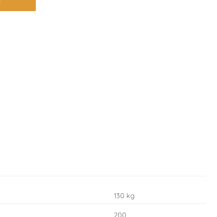
u
130 kg
200