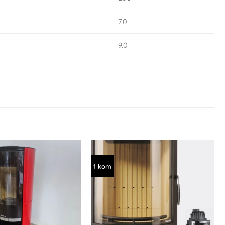
7.0
9.0
1 kom