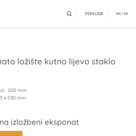
PONUDE
HR | DE
nato ložište kutno lijevo staklo
ka
:
200 mm
05 x 530 mm
na izložbeni eksponat