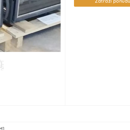
Zatraži ponud
M]