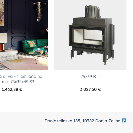
a drva – trostrano na
75×39 K II
zanje 75x35x45 S3
5.462,88
€
3.027,50
€
Donjozelinska 185, 10382 Donja Zelina