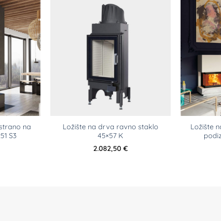
ostrano na
Ložište na drva ravno staklo
Ložište n
51 S3
45×57 K
podi
2.082,50
€