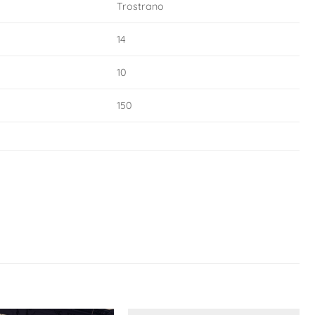
Trostrano
14
10
150