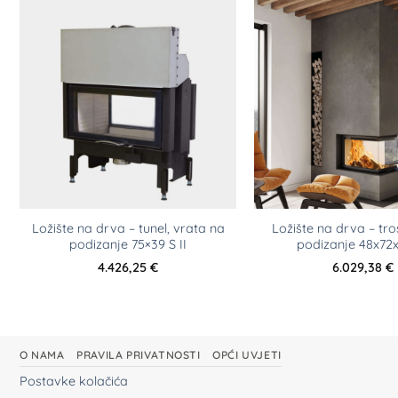
Ložište na drva – tunel, vrata na
Ložište na drva – tr
podizanje 75×39 S II
podizanje 48x72x
4.426,25
€
6.029,38
€
O NAMA
PRAVILA PRIVATNOSTI
OPĆI UVJETI
Postavke kolačića