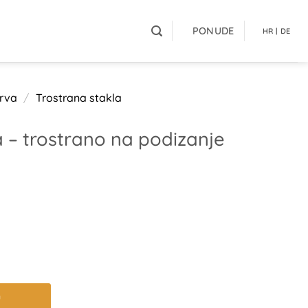
PONUDE
HR | DE
drva
/
Trostrana stakla
a – trostrano na podizanje
u