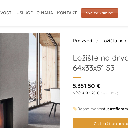
VOSTI
USLUGE
O NAMA
KONTAKT
Sve za kamine
Proizvodi
/
Ložišta na 
Ložište na drv
64x33x51 S3
5.351,50
€
VPC:
4.281,20
€
(bez PDV-a)
Robna marka:
Austroflamm
Zatraži ponud