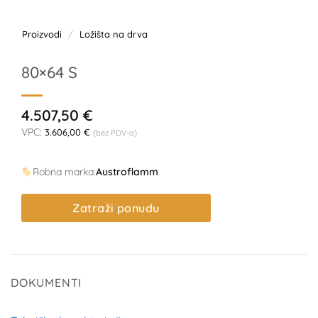
Proizvodi
/
Ložišta na drva
80×64 S
4.507,50
€
VPC:
3.606,00
€
(bez PDV-a)
Robna marka:
Austroflamm
Zatraži ponudu
DOKUMENTI