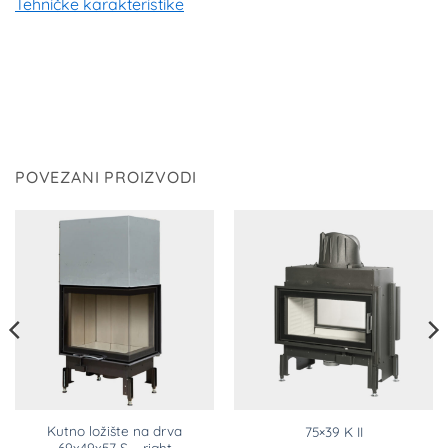
Tehničke karakteristike
POVEZANI PROIZVODI
Kutno ložište na drva
75×39 K II
69x49x57 S – right