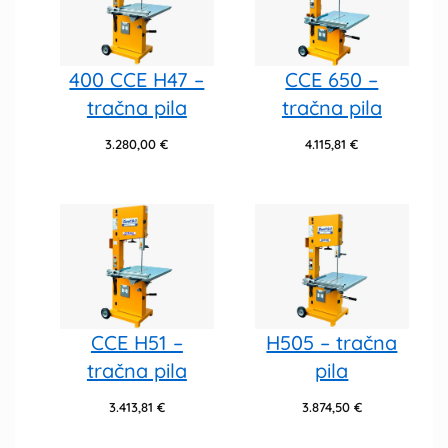
400 CCE H47 –
CCE 650 –
tračna pila
tračna pila
3.280,00
€
4.115,81
€
CCE H51 –
H505 – tračna
tračna pila
pila
3.413,81
€
3.874,50
€