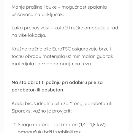
Manje prašine i buke – mogućnost spajanja
usisavača na priključak.
Laka prenosivost – kotači i ručke omogućuju rad
na više lokacija.
Kružne tračne pile EuroTSC osiguravaju brzu i
točnu obradu materijala uz minimalan gubitak
materijala i bez deformacija na rezu.
Na što obratiti pažnju pri odabiru pile za
porobeton ili gasbeton
Kada biraš idealnu pilu za Ytong, porobeton ili
Siporeks, važno je provjeriti:
Snagu motora – jači motori (1,4 – 1,8 kW)
omogućuju brži i stabilniji rez.