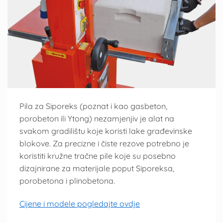
Pila za Siporeks (poznat i kao gasbeton,
porobeton ili Ytong) nezamjenjiv je alat na
svakom gradilištu koje koristi lake građevinske
blokove. Za precizne i čiste rezove potrebno je
koristiti kružne tračne pile koje su posebno
dizajnirane za materijale poput Siporeksa,
porobetona i plinobetona.
Cijene i modele pogledajte ovdje