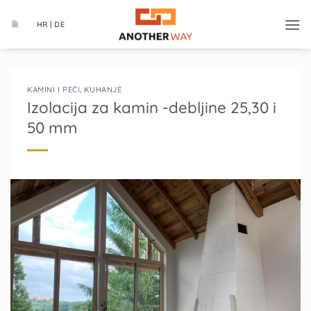
Skip
to
HR | DE
content
KAMINI I PEĆI
,
KUHANJE
Izolacija za kamin -debljine 25,30 i
50 mm