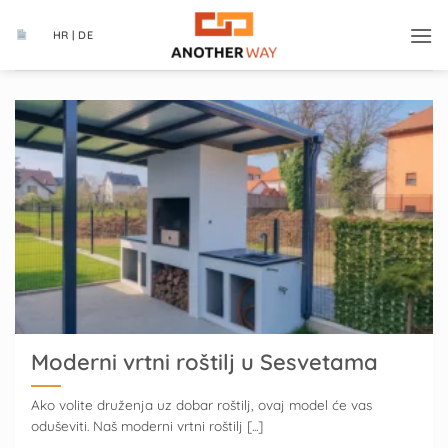
Skip
to
HR | DE
content
Moderni vrtni roštilj u Sesvetama
Ako volite druženja uz dobar roštilj, ovaj model će vas
oduševiti. Naš moderni vrtni roštilj [...]