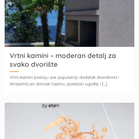
Vrtni kamini – moderan detalj za
svako dvorište
Vrtni kamini postaju sve popularniji dodatak dvorištima i
terasama jer donose toplinu, poseban ugođaj i [...]