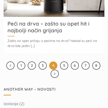
Peći na drva – zašto su opet hit i
najbolji način grijanja
Zašto svi opet pričaju o pećima na drva? Nekad su peći na
drva bile jedini [...]
1
2
3
4
5
6
7
8
ANOTHER WAY – NOVOSTI
Izolacija
(2)