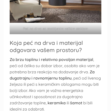
Peć na drva sa zaobljenim velikim staklom
Koja peć na drva i materijal
odgovara vašem prostoru?
Za brzu toplinu i relativno povoljan materijal
,
peći od čelika su dobar izbor, osobito ako vam je
potrebna brza reakcija na dodavanje drva.
Za
dugotrajnu i ravnomjernu toplinu
, peći od livenog
željeza ili peći s keramičkim oblogama mogu biti
bolji izbor. Ako vam je važna energetska
učinkovitost i sposobnost za dugotrajno
zadržavanje topline,
keramika
ili
šamot
bi bili
idealni za odabrati.