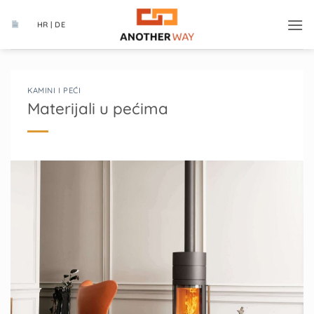
Skip
to
HR | DE
content
KAMINI I PEĆI
Materijali u pećima