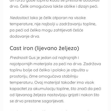
ali i brzo gube toplinu kada se prestane dodavati
drvo. Čelik omogućava lakše oblike i dizajn peći.
Nedostaci
: Iako je čelik otporan na visoke
temperature, nije najbolji u zadržavanju topline,
pa peći od čelika mogu zahtijevati češće
dodavanje drva.
Cast iron (lijevano željezo)
Prednosti
: Gus je jedan od najtrajnijih i
najotpornijih materijala za peći na drva. Zadržava
toplinu bolje od čelika i polako je otpušta u
prostoriju, čime omogućava stabilniju
temperaturu. Ovaj materijal također ima visok
kapacitet za akumulaciju topline, što znači da peći
od lijevanog željeza nastavljaju grijati i nakon što
se drvo prestane sagorijevati.