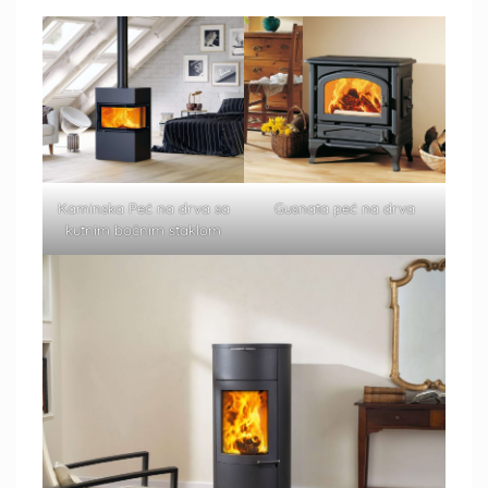
Kaminska Peć na drva sa
Gusnata peć na drva
kutnim bočnim staklom