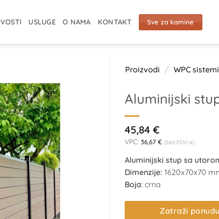
VOSTI
USLUGE
O NAMA
KONTAKT
Sve za kamine
Proizvodi
/
WPC sistemi
Aluminijski st
45,84
€
VPC:
36,67
€
(bez PDV-a)
Aluminijski stup sa utor
Dimenzije:
1620x70x70 m
Boja
: crna
Zatraži ponud