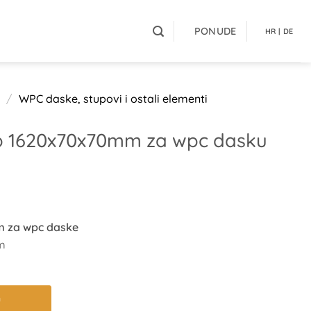
PONUDE
HR | DE
/
WPC daske, stupovi i ostali elementi
up 1620x70x70mm za wpc dasku
om za wpc daske
m
u