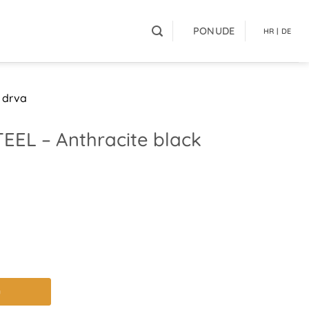
PONUDE
HR | DE
 drva
TEEL – Anthracite black
u