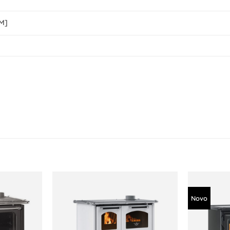
M]
Novo