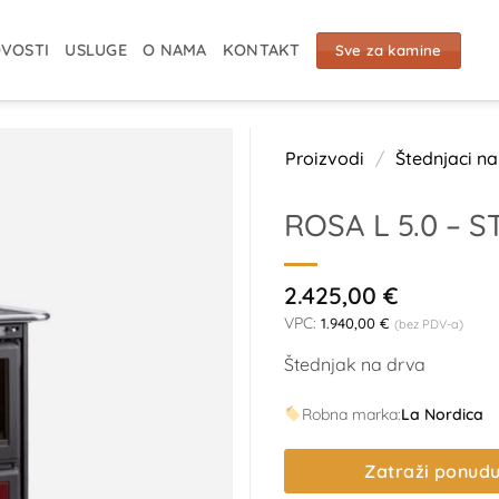
VOSTI
USLUGE
O NAMA
KONTAKT
Sve za kamine
Proizvodi
/
Štednjaci na
ROSA L 5.0 – S
2.425,00
€
VPC:
1.940,00
€
(bez PDV-a)
Štednjak na drva
Robna marka:
La Nordica
Zatraži ponud