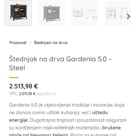
Proizvodi
/
Štednjaci na drva
Štednjak na drva Gardenia 5.0 –
Steel
2.513,98
€
VPC:
2.011,18
€
(bez PDV-a)
Gardenia 5.0 je utjelovljenje tradicije i inovacije, koja
ne donosi samo užitak kuhanja, već i
uštedu
energije
. Dugotrajna trajnost i pouzdanost osigurani
su korištenjem najkvalitetnijih materijala i
brušene
ploče od lijevanog željeza
. Ploča za kuhanje od