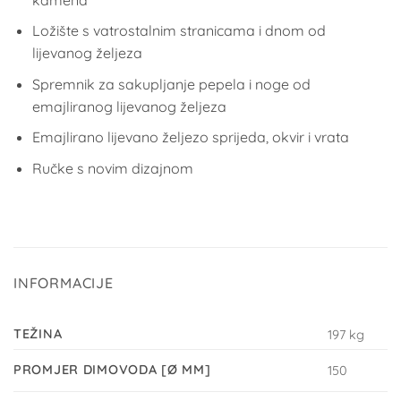
Ložište s vatrostalnim stranicama i dnom od
lijevanog željeza
Spremnik za sakupljanje pepela i noge od
emajliranog lijevanog željeza
Emajlirano lijevano željezo sprijeda, okvir i vrata
Ručke s novim dizajnom
INFORMACIJE
TEŽINA
197 kg
PROMJER DIMOVODA [Ø MM]
150