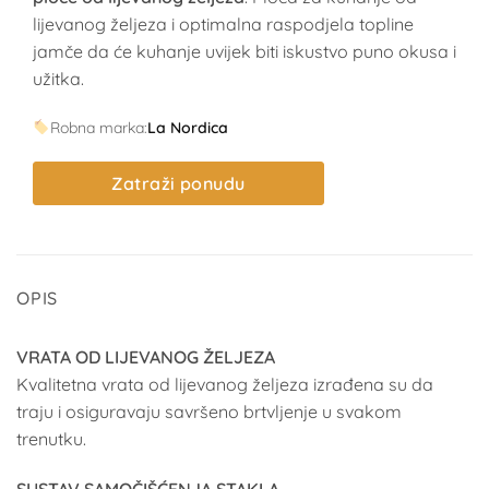
lijevanog željeza i optimalna raspodjela topline
jamče da će kuhanje uvijek biti iskustvo puno okusa i
užitka.
Robna marka:
La Nordica
Zatraži ponudu
OPIS
VRATA OD LIJEVANOG ŽELJEZA
Kvalitetna vrata od lijevanog željeza izrađena su da
traju i osiguravaju savršeno brtvljenje u svakom
trenutku.
SUSTAV SAMOČIŠĆENJA STAKLA