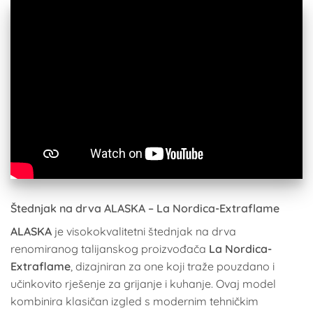
Štednjak na drva ALASKA – La Nordica-Extraflame
ALASKA
je visokokvalitetni štednjak na drva
renomiranog talijanskog proizvođača
La Nordica-
Extraflame
, dizajniran za one koji traže pouzdano i
učinkovito rješenje za grijanje i kuhanje. Ovaj model
kombinira klasičan izgled s modernim tehničkim