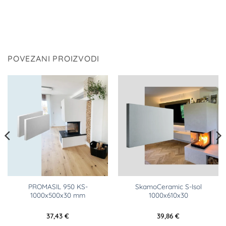
POVEZANI PROIZVODI
PROMASIL 950 KS-
SkamoCeramic S-Isol
1000x500x30 mm
1000x610x30
37,43
€
39,86
€