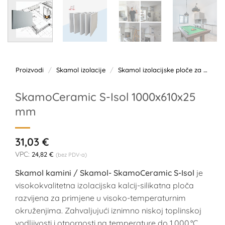
Proizvodi
/
Skamol izolacije
/
Skamol izolacijske ploče za kamine
SkamoCeramic S-Isol 1000x610x25
mm
31,03
€
VPC:
24,82
€
(bez PDV-a)
Skamol kamini / Skamol- SkamoCeramic S-Isol
je
visokokvalitetna izolacijska kalcij-silikatna ploča
razvijena za primjene u visoko-temperaturnim
okruženjima. Zahvaljujući iznimno niskoj toplinskoj
vodljivosti i otpornosti na temperature do 1.000 °C,