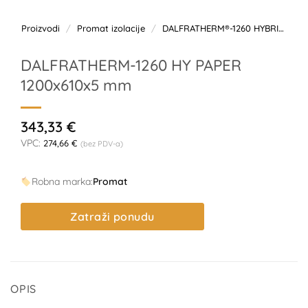
Proizvodi
/
Promat izolacije
/
DALFRATHERM®-1260 HYBRID PAPER
DALFRATHERM-1260 HY PAPER
1200x610x5 mm
343,33
€
VPC:
274,66
€
(bez PDV-a)
Robna marka:
Promat
Zatraži ponudu
OPIS