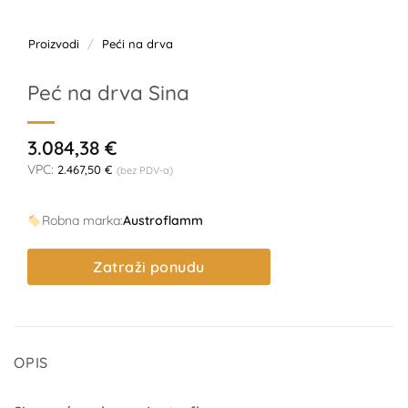
Proizvodi
/
Peći na drva
Peć na drva Sina
3.084,38
€
VPC:
2.467,50
€
(bez PDV-a)
Robna marka:
Austroflamm
Zatraži ponudu
OPIS