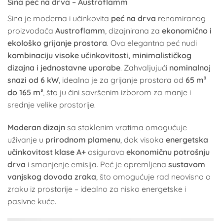
Sina peć na drva – Austroflamm
Sina je moderna i učinkovita
peć na drva
renomiranog
proizvođača
Austroflamm
, dizajnirana za
ekonomično i
ekološko grijanje prostora
. Ova elegantna peć nudi
kombinaciju visoke učinkovitosti, minimalističkog
dizajna i jednostavne uporabe
. Zahvaljujući
nominalnoj
snazi od 6 kW
, idealna je za grijanje prostora od
65 m³
do 165 m³
, što ju čini savršenim izborom za manje i
srednje velike prostorije.
Moderan dizajn
sa staklenim vratima omogućuje
uživanje u
prirodnom plamenu
, dok visoka
energetska
učinkovitost klase A+
osigurava
ekonomičnu potrošnju
drva
i smanjenje emisija. Peć je opremljena
sustavom
vanjskog dovoda zraka
, što omogućuje rad neovisno o
zraku iz prostorije – idealno za nisko energetske i
pasivne kuće.