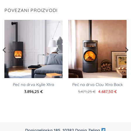
POVEZANI PROIZVODI
Peć na drva Kylie Xtra
Peć na drva Clou Xtra Back
Izvorna
Trenut
3.896,25
€
5.471,25
€
4.687,50
€
cijena
cijena
bila
je:
je:
4.687,50
5.471,25 €.
Donjozelinska 185, 10382 Donja Zelina