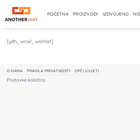
Skip
to
POČETNA
PROIZVODI
IZDVOJENO
NO
content
[yith_wcwl_wishlist]
O NAMA
PRAVILA PRIVATNOSTI
OPĆI UVJETI
Postavke kolačića